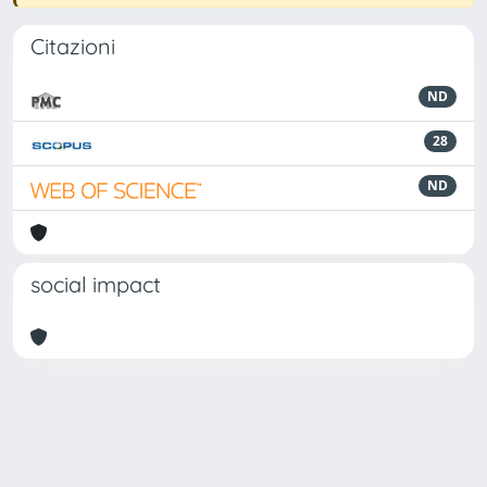
Citazioni
ND
28
ND
social impact