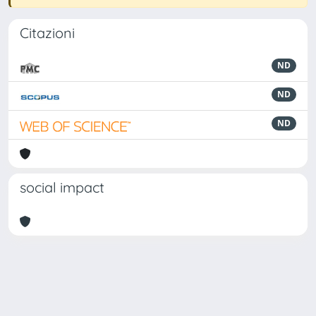
Citazioni
ND
ND
ND
social impact