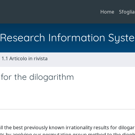
Home
Sfoglia
al Research Information Syst
1.1 Articolo in rivista
or the dilogarithm
 the best previously known irrationality results for diloga
ts by applying our permutation group method to the diop