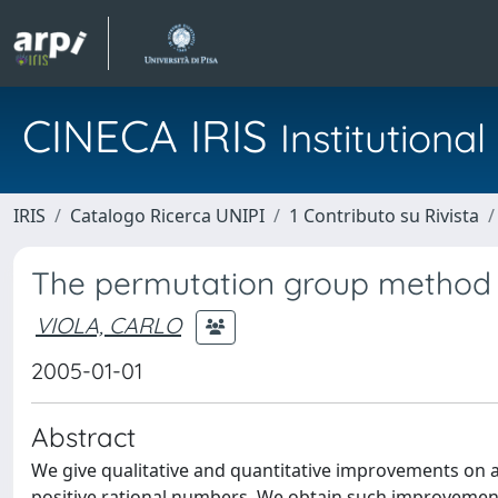
CINECA IRIS
Institution
IRIS
Catalogo Ricerca UNIPI
1 Contributo su Rivista
The permutation group method f
VIOLA, CARLO
2005-01-01
Abstract
We give qualitative and quantitative improvements on all
positive rational numbers. We obtain such improvemen