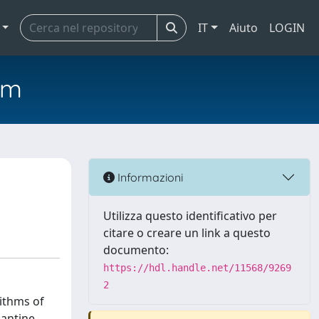
IT
Aiuto
LOGIN
em
Informazioni
Utilizza questo identificativo per
citare o creare un link a questo
documento:
https://hdl.handle.net/11568/9269
2
rithms of
hantine