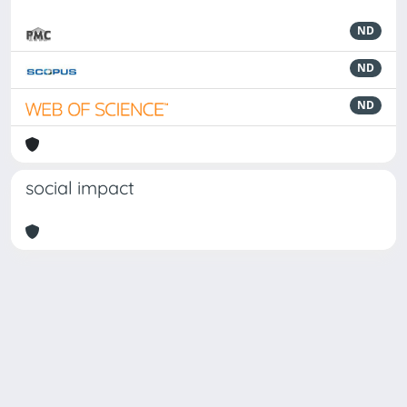
ND
ND
ND
social impact
Powered by
IRIS
-
about IRIS
-
Utilizzo dei cookie
Copyright © 2026