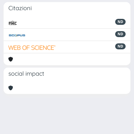
Citazioni
ND
ND
ND
social impact