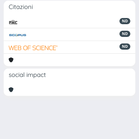
Citazioni
ND
ND
ND
social impact