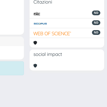
Citazioni
ND
ND
ND
social impact