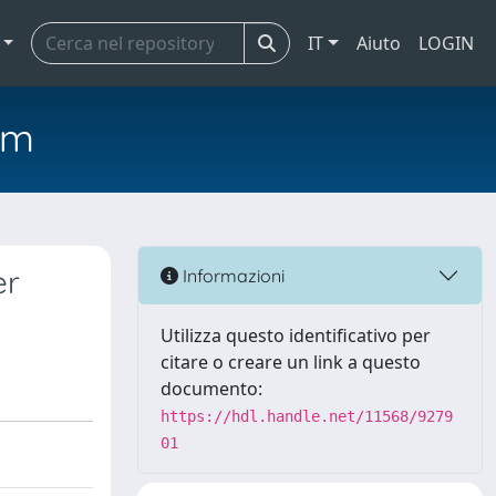
IT
Aiuto
LOGIN
em
er
Informazioni
Utilizza questo identificativo per
citare o creare un link a questo
documento:
https://hdl.handle.net/11568/9279
01