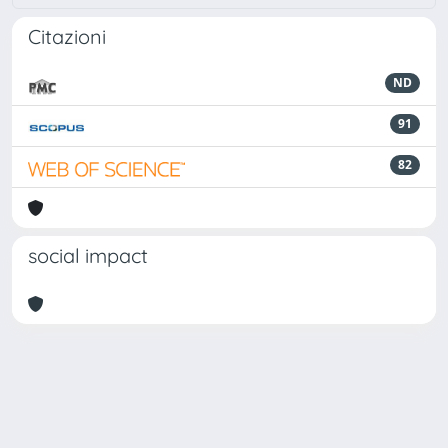
Citazioni
ND
91
82
social impact