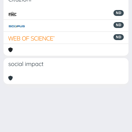
ND
ND
ND
social impact
Powered by
IRIS
-
about IRIS
-