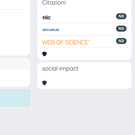
Citazioni
ND
ND
ND
social impact