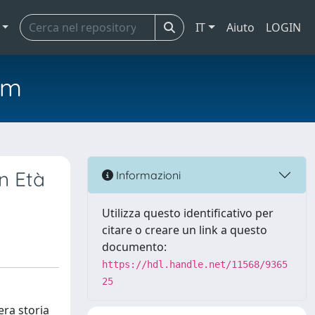
IT
Aiuto
LOGIN
em
in Età
Informazioni
Utilizza questo identificativo per
citare o creare un link a questo
documento:
https://hdl.handle.net/11568/9365
25
era storia