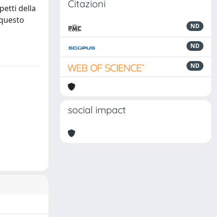
Citazioni
petti della
 questo
ND
ND
ND
social impact