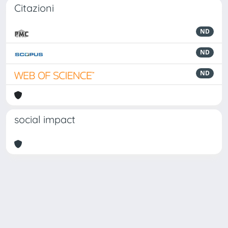
Citazioni
ND
ND
ND
social impact