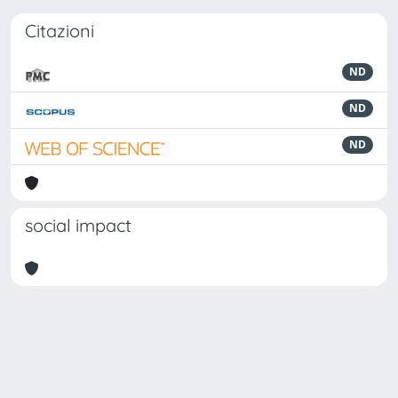
Citazioni
ND
ND
ND
social impact