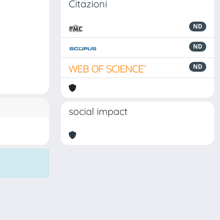
Citazioni
ND
ND
ND
social impact