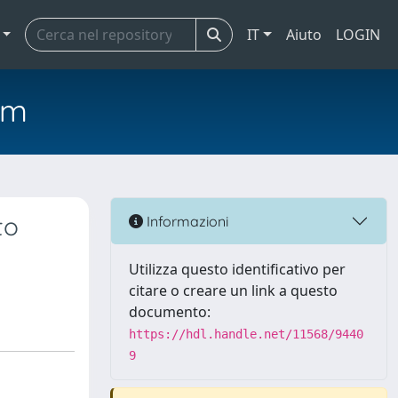
IT
Aiuto
LOGIN
em
to
Informazioni
Utilizza questo identificativo per
citare o creare un link a questo
documento:
https://hdl.handle.net/11568/9440
9