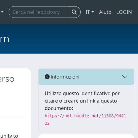
IT
Aiuto
LOGIN
em
erso
Informazioni
Utilizza questo identificativo per
citare o creare un link a questo
documento:
https://hdl.handle.net/11568/9441
22
unity to