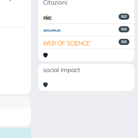
Citazioni
ND
ND
ND
social impact