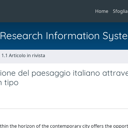
Home
Sfoglia
al Research Information Syst
1.1 Articolo in rivista
zione del paesaggio italiano attrav
n tipo
hin the horizon of the contemporary city offers the opport