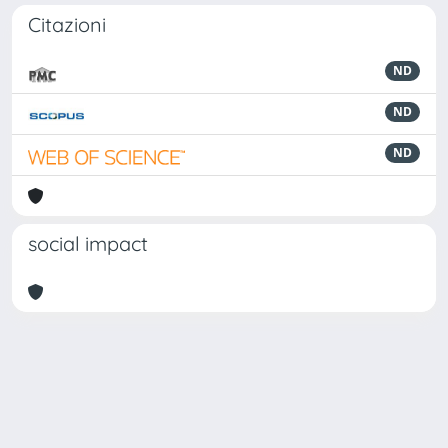
Citazioni
ND
ND
ND
social impact