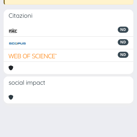
Citazioni
ND
ND
ND
social impact