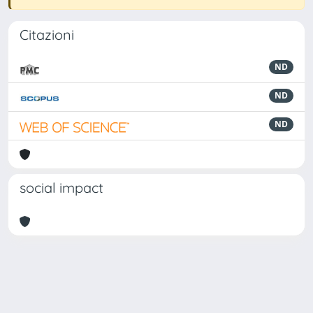
Citazioni
ND
ND
ND
social impact