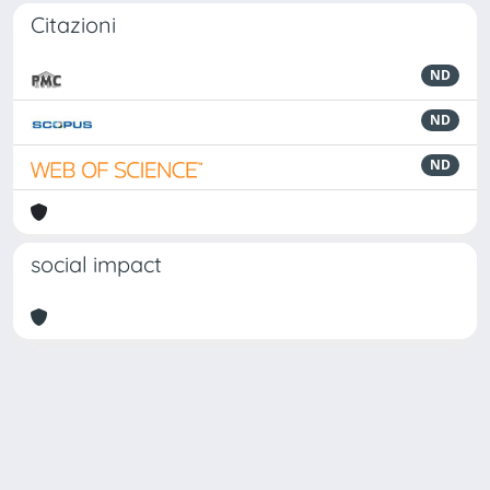
Citazioni
ND
ND
ND
social impact