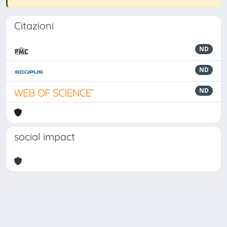
Citazioni
ND
ND
ND
social impact