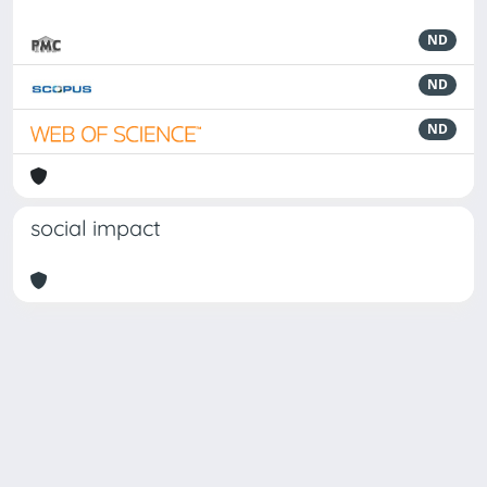
ND
ND
ND
social impact
Powered by
IRIS
-
about IRIS
-