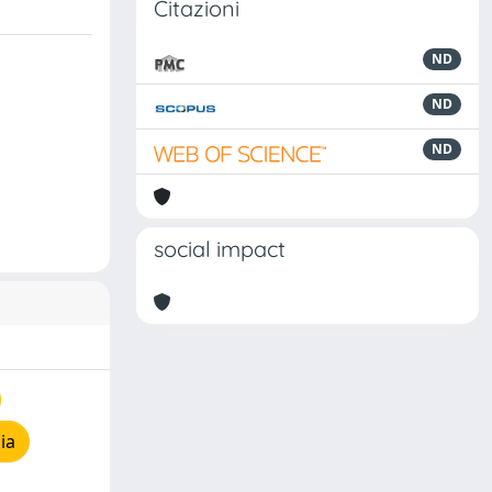
Citazioni
ND
ND
ND
social impact
ia