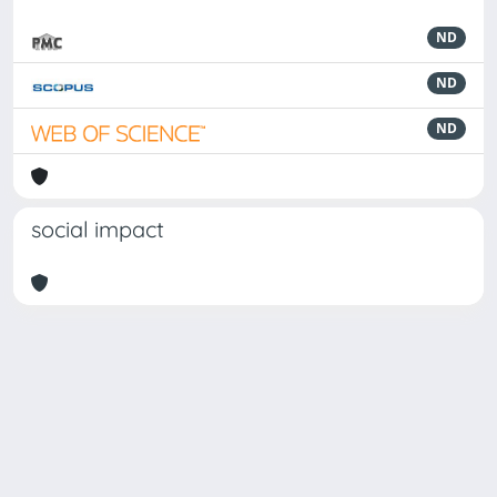
ND
ND
ND
social impact
Powered by
IRIS
-
about IRIS
-
Utilizzo dei cookie
Copyright © 2026