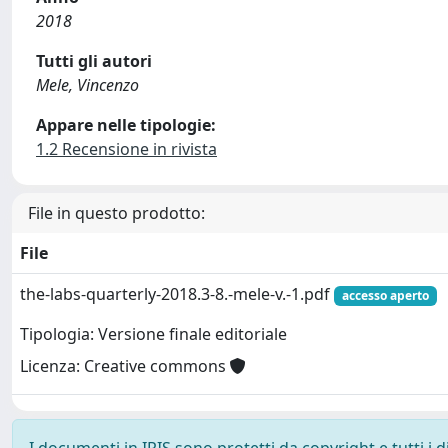
2018
Tutti gli autori
Mele, Vincenzo
Appare nelle tipologie:
1.2 Recensione in rivista
File in questo prodotto:
File
the-labs-quarterly-2018.3-8.-mele-v.-1.pdf
accesso aperto
Tipologia: Versione finale editoriale
Licenza: Creative commons
I documenti in IRIS sono protetti da copyright e tutti i di