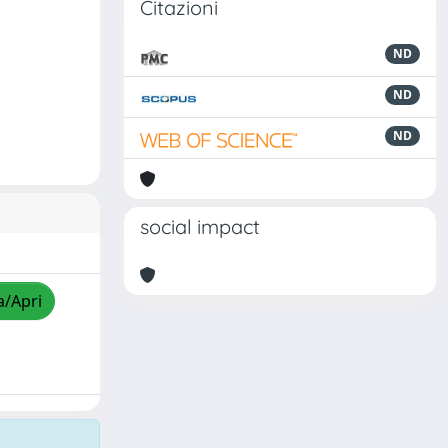
Citazioni
ND
ND
ND
social impact
a/Apri