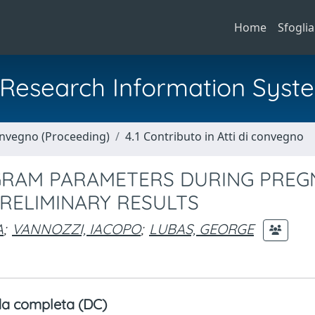
Home
Sfoglia
al Research Information Syst
Convegno (Proceeding)
4.1 Contributo in Atti di convegno
GRAM PARAMETERS DURING PREG
PRELIMINARY RESULTS
A
;
VANNOZZI, IACOPO
;
LUBAS, GEORGE
a completa (DC)