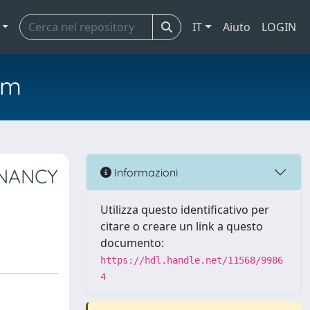
IT
Aiuto
LOGIN
em
NANCY
Informazioni
Utilizza questo identificativo per
citare o creare un link a questo
documento:
https://hdl.handle.net/11568/9986
4