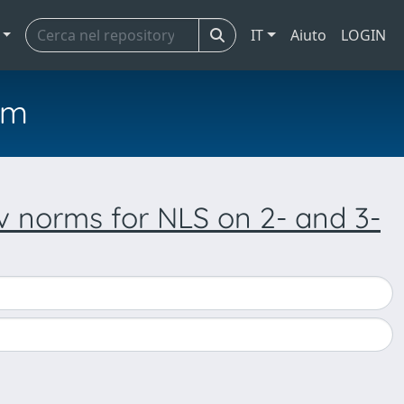
IT
Aiuto
LOGIN
em
v norms for NLS on 2- and 3-