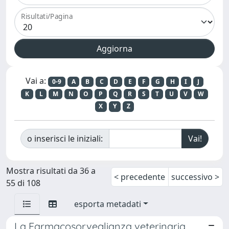
Risultati/Pagina
Vai a:
0-9
A
B
C
D
E
F
G
H
I
J
K
L
M
N
O
P
Q
R
S
T
U
V
W
X
Y
Z
o inserisci le iniziali:
Mostra risultati da 36 a
< precedente
successivo >
55 di 108
esporta metadati
La Farmacosorveglianza veterinaria