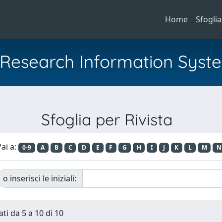
Home
Sfoglia
al Research Information Syst
Sfoglia per Rivista
ai a:
0-9
A
B
C
D
E
F
G
H
I
J
K
L
M
N
o inserisci le iniziali:
ti da 5 a 10 di 10