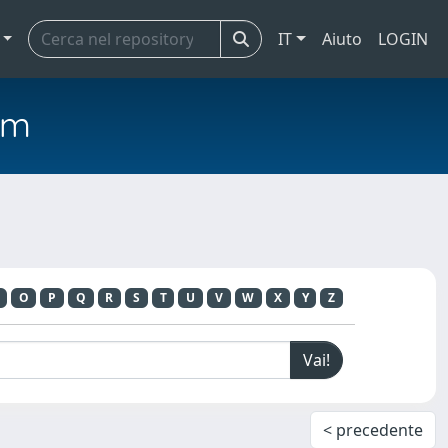
IT
Aiuto
LOGIN
em
O
P
Q
R
S
T
U
V
W
X
Y
Z
< precedente