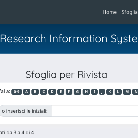
Home
Sfoglia
al Research Information Syst
Sfoglia per Rivista
ai a:
0-9
A
B
C
D
E
F
G
H
I
J
K
L
M
N
o inserisci le iniziali:
ti da 3 a 4 di 4