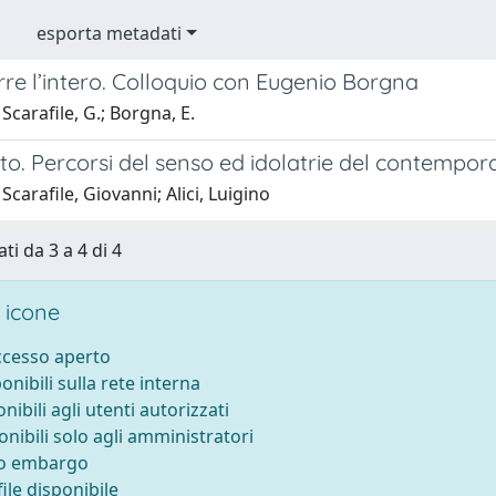
esporta metadati
re l’intero. Colloquio con Eugenio Borgna
Scarafile, G.; Borgna, E.
lto. Percorsi del senso ed idolatrie del contempo
Scarafile, Giovanni; Alici, Luigino
ti da 3 a 4 di 4
 icone
accesso aperto
ponibili sulla rete interna
onibili agli utenti autorizzati
onibili solo agli amministratori
to embargo
ile disponibile