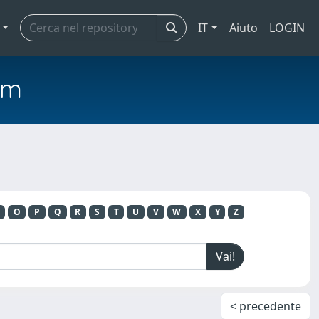
IT
Aiuto
LOGIN
em
O
P
Q
R
S
T
U
V
W
X
Y
Z
< precedente