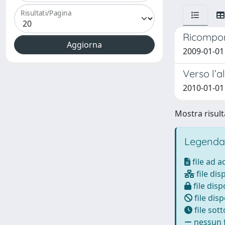
Risultati/Pagina
Ricompor
2009-01-01 
Verso l’a
2010-01-01 
Mostra risulta
Legenda
file ad 
file dis
file disp
file disp
file sot
nessun f