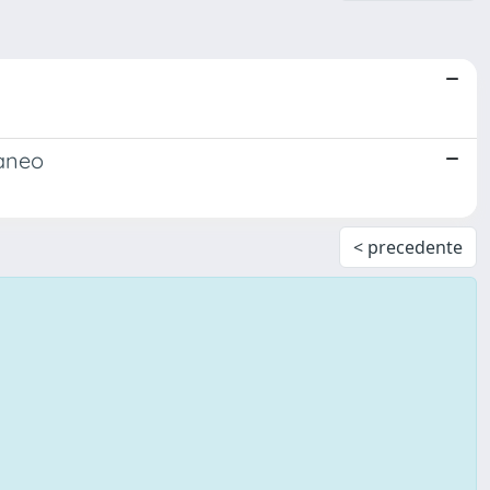
raneo
< precedente