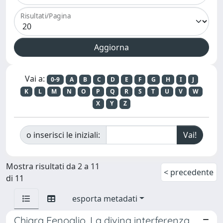
Risultati/Pagina
Vai a:
0-9
A
B
C
D
E
F
G
H
I
J
K
L
M
N
O
P
Q
R
S
T
U
V
W
X
Y
Z
o inserisci le iniziali:
Mostra risultati da 2 a 11
< precedente
di 11
esporta metadati
Chiara Fenoglio, La divina interferenza