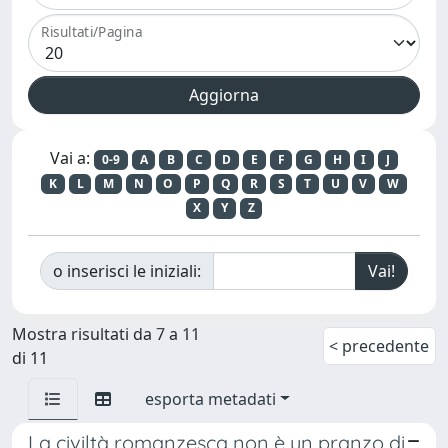
Risultati/Pagina
Vai a:
0-9
A
B
C
D
E
F
G
H
I
J
K
L
M
N
O
P
Q
R
S
T
U
V
W
X
Y
Z
o inserisci le iniziali:
Mostra risultati da 7 a 11
< precedente
di 11
esporta metadati
La civiltà romanzesca non è un pranzo di