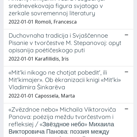
srednevekovaja figura svjatogo v
zerkale sovremennoj literatury
2022-01-01 Romoli, Francesca
Duchovnaha tradicija i Svjaščennoe
Pisanie v tvorčestve M. Stepanovoj: opyt
opisanija poėtičeskogo puti
2022-01-01 Karafillidis, Iris
«Mit'ki nikogo ne chotjat pobedit', ili
Mit'kimajer». Ob èkranizacii knigi «Mit'ki»
Vladimira Šinkarëva
2022-01-01 Capossela, Marta
«Zvëzdnoe nebo» Michaila Viktoroviča
Panova: poėzija meždu tvorčestvom i
refleksiej / «Звёздное небо» Михаила
Викторовича Панова: поэзия между