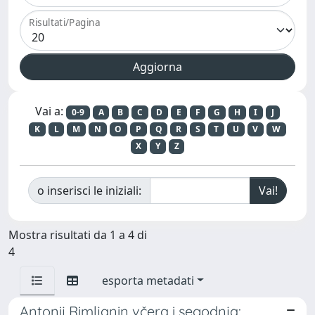
Risultati/Pagina
Vai a:
0-9
A
B
C
D
E
F
G
H
I
J
K
L
M
N
O
P
Q
R
S
T
U
V
W
X
Y
Z
o inserisci le iniziali:
Mostra risultati da 1 a 4 di
4
esporta metadati
Antonij Rimljanin včera i segodnja: