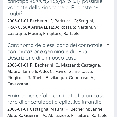
cariotipo 46XX t(2;16)(q31;p13.1): possibile
variante della sindrome di Rubinstein-
Taybi?
2006-01-01 Becherini, F; Patitucci, G; Strigini,
FRANCESCA ANNA LETIZIA; Rossi, S; Nardini, V;
Castagna, Maura; Pingitore, Raffaele
Carcinoma de plessi corioidei connatale
con mutazione germinale di TP53.
Descrizione di un nuovo caso
2006-01-01 F., Becherini; C., Mazzanti; Castagna,
Maura; Iannelli, Aldo; C., Favre; G., Bertacca;
Pingitore, Raffaele; Bevilacqua, Generoso; A.,
Cavazzana
Emimegaencefalia con ipotrofia: un caso
raro di encefalopatia epilettica infantile
2006-01-01 Castagna, Maura; F., Becherini; Iannelli,
Aldo; R., Guerrini; A., Abruzzese; Pingitore, Raffaele