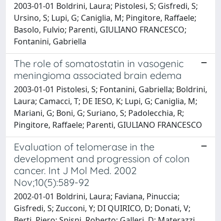
2003-01-01 Boldrini, Laura; Pistolesi, S; Gisfredi, S;
Ursino, S; Lupi, G; Caniglia, M; Pingitore, Raffaele;
Basolo, Fulvio; Parenti, GIULIANO FRANCESCO;
Fontanini, Gabriella
The role of somatostatin in vasogenic
meningioma associated brain edema
2003-01-01 Pistolesi, S; Fontanini, Gabriella; Boldrini,
Laura; Camacci, T; DE IESO, K; Lupi, G; Caniglia, M;
Mariani, G; Boni, G; Suriano, S; Padolecchia, R;
Pingitore, Raffaele; Parenti, GIULIANO FRANCESCO
Evaluation of telomerase in the
development and progression of colon
cancer. Int J Mol Med. 2002
Nov;10(5):589-92
2002-01-01 Boldrini, Laura; Faviana, Pinuccia;
Gisfredi, S; Zucconi, Y; DI QUIRICO, D; Donati, V;
Berti, Piero; Spisni, Roberto; Galleri, D; Materazzi,