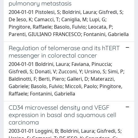
pulmonary metastasis
2004-01-01 Pistolesi, S; Boldrini, Laura; Gisfredi, S;
De Ieso, K; Camacci, T; Caniglia, M; Lupi, G;
Pingitore, Raffaele; Basolo, Fulvio; Leocata, P;
Parenti, GIULIANO FRANCESCO; Fontanini, Gabriella
Regulation of telomerase and its hTERT
messenger in colorectal cancer
2004-01-01 Boldrini, Laura; Faviana, Pinuccia;
Gisfredi, S; Donati, V; Zucconi, Y; Ursino, S; Simi, P;
Baldinotti, F; Berti, Piero; Galleri, D; Materazzi,
Gabriele; Basolo, Fulvio; Miccoli, Paolo; Pingitore,
Raffaele; Fontanini, Gabriella
CD34 microvessel density and VEGF
expression in basal and squamous cell
carcinoma
2003-01-01 Loggini, B; Boldrini, Laura; Gisfredi, S;