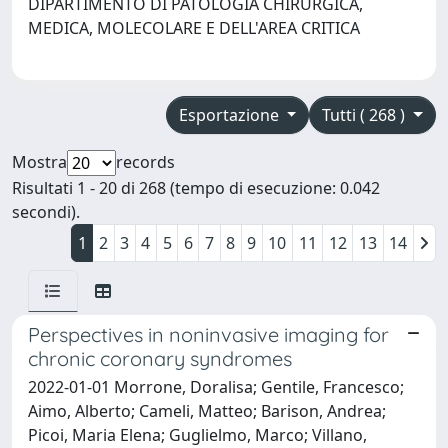
DIPARTIMENTO DI PATOLOGIA CHIRURGICA,
MEDICA, MOLECOLARE E DELL'AREA CRITICA
Esportazione
Tutti ( 268 )
Mostra
records
Risultati 1 - 20 di 268 (tempo di esecuzione: 0.042
secondi).
1
2
3
4
5
6
7
8
9
10
11
12
13
14
Perspectives in noninvasive imaging for
chronic coronary syndromes
2022-01-01 Morrone, Doralisa; Gentile, Francesco;
Aimo, Alberto; Cameli, Matteo; Barison, Andrea;
Picoi, Maria Elena; Guglielmo, Marco; Villano,