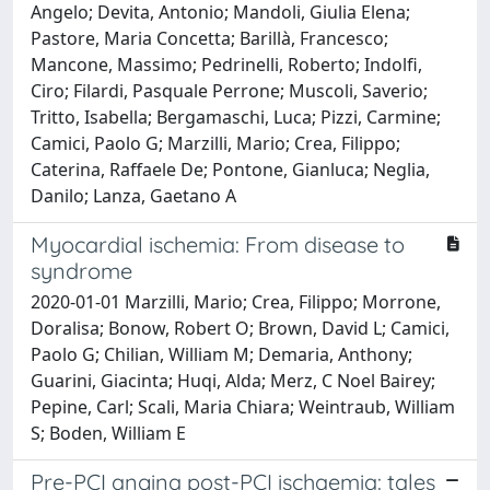
Angelo; Devita, Antonio; Mandoli, Giulia Elena;
Pastore, Maria Concetta; Barillà, Francesco;
Mancone, Massimo; Pedrinelli, Roberto; Indolfi,
Ciro; Filardi, Pasquale Perrone; Muscoli, Saverio;
Tritto, Isabella; Bergamaschi, Luca; Pizzi, Carmine;
Camici, Paolo G; Marzilli, Mario; Crea, Filippo;
Caterina, Raffaele De; Pontone, Gianluca; Neglia,
Danilo; Lanza, Gaetano A
Myocardial ischemia: From disease to
syndrome
2020-01-01 Marzilli, Mario; Crea, Filippo; Morrone,
Doralisa; Bonow, Robert O; Brown, David L; Camici,
Paolo G; Chilian, William M; Demaria, Anthony;
Guarini, Giacinta; Huqi, Alda; Merz, C Noel Bairey;
Pepine, Carl; Scali, Maria Chiara; Weintraub, William
S; Boden, William E
Pre-PCI angina post-PCI ischaemia: tales