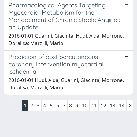
Pharmacological Agents Targeting
Myocardial Metabolism for the
Management of Chronic Stable Angina :
an Update
2016-01-01 Guarini, Giacinta; Huqi, Alda; Morrone,
Doralisa; Marzilli, Mario
Prediction of post percutaneous
coronary intervention myocardial
ischaemia
2016-01-01 Huqi, Alda; Guarini, Giacinta; Morrone,
Doralisa; Marzilli, Mario
1
2
3
4
5
6
7
8
9
10
11
12
13
14