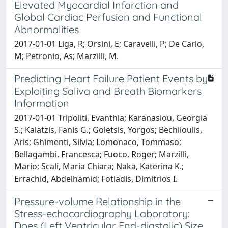
Elevated Myocardial Infarction and
Global Cardiac Perfusion and Functional
Abnormalities
2017-01-01 Liga, R; Orsini, E; Caravelli, P; De Carlo,
M; Petronio, As; Marzilli, M.
Predicting Heart Failure Patient Events by
Exploiting Saliva and Breath Biomarkers
Information
2017-01-01 Tripoliti, Evanthia; Karanasiou, Georgia
S.; Kalatzis, Fanis G.; Goletsis, Yorgos; Bechlioulis,
Aris; Ghimenti, Silvia; Lomonaco, Tommaso;
Bellagambi, Francesca; Fuoco, Roger; Marzilli,
Mario; Scali, Maria Chiara; Naka, Katerina K.;
Errachid, Abdelhamid; Fotiadis, Dimitrios I.
Pressure-volume Relationship in the
Stress-echocardiography Laboratory:
Does (Left Ventricular End-diastolic) Size