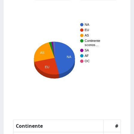
NA
EU
AS
Continente
sconos…
SA
AS
AF
NA
OC
EU
Continente
#