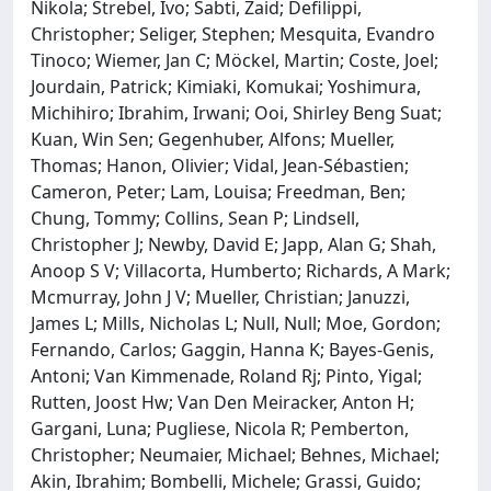
Nikola; Strebel, Ivo; Sabti, Zaid; Defilippi,
Christopher; Seliger, Stephen; Mesquita, Evandro
Tinoco; Wiemer, Jan C; Möckel, Martin; Coste, Joel;
Jourdain, Patrick; Kimiaki, Komukai; Yoshimura,
Michihiro; Ibrahim, Irwani; Ooi, Shirley Beng Suat;
Kuan, Win Sen; Gegenhuber, Alfons; Mueller,
Thomas; Hanon, Olivier; Vidal, Jean-Sébastien;
Cameron, Peter; Lam, Louisa; Freedman, Ben;
Chung, Tommy; Collins, Sean P; Lindsell,
Christopher J; Newby, David E; Japp, Alan G; Shah,
Anoop S V; Villacorta, Humberto; Richards, A Mark;
Mcmurray, John J V; Mueller, Christian; Januzzi,
James L; Mills, Nicholas L; Null, Null; Moe, Gordon;
Fernando, Carlos; Gaggin, Hanna K; Bayes-Genis,
Antoni; Van Kimmenade, Roland Rj; Pinto, Yigal;
Rutten, Joost Hw; Van Den Meiracker, Anton H;
Gargani, Luna; Pugliese, Nicola R; Pemberton,
Christopher; Neumaier, Michael; Behnes, Michael;
Akin, Ibrahim; Bombelli, Michele; Grassi, Guido;