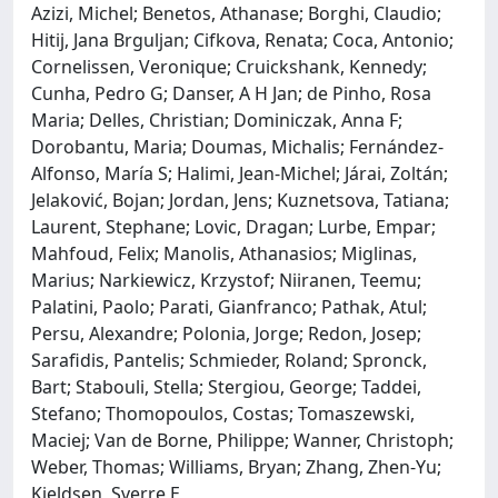
Azizi, Michel; Benetos, Athanase; Borghi, Claudio;
Hitij, Jana Brguljan; Cifkova, Renata; Coca, Antonio;
Cornelissen, Veronique; Cruickshank, Kennedy;
Cunha, Pedro G; Danser, A H Jan; de Pinho, Rosa
Maria; Delles, Christian; Dominiczak, Anna F;
Dorobantu, Maria; Doumas, Michalis; Fernández-
Alfonso, María S; Halimi, Jean-Michel; Járai, Zoltán;
Jelaković, Bojan; Jordan, Jens; Kuznetsova, Tatiana;
Laurent, Stephane; Lovic, Dragan; Lurbe, Empar;
Mahfoud, Felix; Manolis, Athanasios; Miglinas,
Marius; Narkiewicz, Krzystof; Niiranen, Teemu;
Palatini, Paolo; Parati, Gianfranco; Pathak, Atul;
Persu, Alexandre; Polonia, Jorge; Redon, Josep;
Sarafidis, Pantelis; Schmieder, Roland; Spronck,
Bart; Stabouli, Stella; Stergiou, George; Taddei,
Stefano; Thomopoulos, Costas; Tomaszewski,
Maciej; Van de Borne, Philippe; Wanner, Christoph;
Weber, Thomas; Williams, Bryan; Zhang, Zhen-Yu;
Kjeldsen, Sverre E