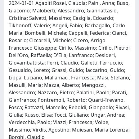
2024-01-01 Agabiti Rosei, Claudia; Paini, Anna; Buso,
Giacomo; Maloberti, Alessandro; Giannattasio,
Cristina; Salvetti, Massimo; Casiglia, Edoardo;
Tikhonoff, Valerie; Angeli, Fabio; Barbagallo, Carlo
Maria; Bombelli, Michele; Cappelli, Federica; Cianci,
Rosario; Ciccarelli, Michele; Cicero, Arrigo
Francesco Giuseppe; Cirillo, Massimo; Cirillo, Pietro;
Dell'Oro, Raffaella; D'Elia, Lanfranco; Desideri,
Giovambattista; Ferri, Claudio; Galletti, Ferruccio;
Gesualdo, Loreto; Grassi, Guido; Iaccarino, Guido;
Lippa, Luciano; Mallamaci, Francesca; Masi, Stefano;
Masulli, Maria; Mazza, Alberto; Mengozzi,
Alessandro; Nazzaro, Pietro; Palatini, Paolo; Parati,
Gianfranco; Pontremoli, Roberto; Quarti-Trevano,
Fosca; Rattazzi, Marcello; Reboldi, Gianpaolo; Rivasi,
Giulia; Russo, Elisa; Tocci, Giuliano; Ungar, Andrea;
Verdecchia, Paolo; Viazzi, Francesca; Volpe,
Massimo; Virdis, Agostino; Muiesan, Maria Lorenza;
Borghi, Claudio