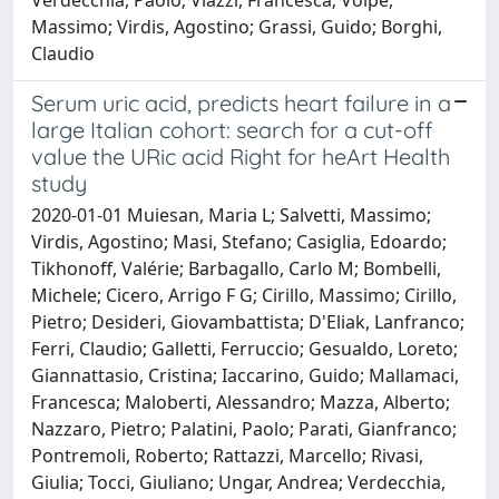
Massimo; Virdis, Agostino; Grassi, Guido; Borghi,
Claudio
Serum uric acid, predicts heart failure in a
large Italian cohort: search for a cut-off
value the URic acid Right for heArt Health
study
2020-01-01 Muiesan, Maria L; Salvetti, Massimo;
Virdis, Agostino; Masi, Stefano; Casiglia, Edoardo;
Tikhonoff, Valérie; Barbagallo, Carlo M; Bombelli,
Michele; Cicero, Arrigo F G; Cirillo, Massimo; Cirillo,
Pietro; Desideri, Giovambattista; D'Eliak, Lanfranco;
Ferri, Claudio; Galletti, Ferruccio; Gesualdo, Loreto;
Giannattasio, Cristina; Iaccarino, Guido; Mallamaci,
Francesca; Maloberti, Alessandro; Mazza, Alberto;
Nazzaro, Pietro; Palatini, Paolo; Parati, Gianfranco;
Pontremoli, Roberto; Rattazzi, Marcello; Rivasi,
Giulia; Tocci, Giuliano; Ungar, Andrea; Verdecchia,