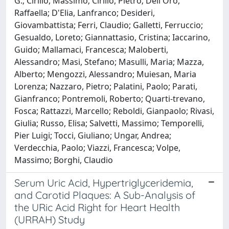
G.; Cirillo, Massimo; Cirillo, Pietro; Dell'Oro,
Raffaella; D'Elia, Lanfranco; Desideri,
Giovambattista; Ferri, Claudio; Galletti, Ferruccio;
Gesualdo, Loreto; Giannattasio, Cristina; Iaccarino,
Guido; Mallamaci, Francesca; Maloberti,
Alessandro; Masi, Stefano; Masulli, Maria; Mazza,
Alberto; Mengozzi, Alessandro; Muiesan, Maria
Lorenza; Nazzaro, Pietro; Palatini, Paolo; Parati,
Gianfranco; Pontremoli, Roberto; Quarti‐trevano,
Fosca; Rattazzi, Marcello; Reboldi, Gianpaolo; Rivasi,
Giulia; Russo, Elisa; Salvetti, Massimo; Temporelli,
Pier Luigi; Tocci, Giuliano; Ungar, Andrea;
Verdecchia, Paolo; Viazzi, Francesca; Volpe,
Massimo; Borghi, Claudio
Serum Uric Acid, Hypertriglyceridemia,
and Carotid Plaques: A Sub-Analysis of
the URic Acid Right for Heart Health
(URRAH) Study