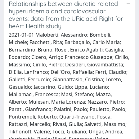
Relationships between diuretic-related
hyperuricemia and cardiovascular
events: data from the URic acid Right for
heArt Health study
2021-01-01 Maloberti, Alessandro; Bombelli,
Michele; Facchetti, Rita; Barbagallo, Carlo Maria;
Bernardino, Bruno; Rosei, Enrico Agabiti; Casiglia,
Edoardo; Cicero, Arrigo Francesco Giuseppe; Cirillo,
Massimo; Cirillo, Pietro; Desideri, Giovambattista;
D'Elia, Lanfranco; Dell'Oro, Raffaella; Ferri, Claudio;
Galletti, Ferruccio; Giannattasio, Cristina; Loreto,
Gesualdo; Iaccarino, Guido; Lippa, Luciano;
Mallamaci, Francesca; Masi, Stefano; Mazza,
Alberto; Muiesan, Maria Lorenza; Nazzaro, Pietro;
Parati, Gianfranco; Palatini, Paolo; Pauletto, Paolo;
Pontremoli, Roberto; Quarti-Trevano, Fosca;
Rattazzi, Marcello; Rivasi, Giulia; Salvetti, Massimo;
Tikhonoff, Valerie; Tocci, Giuliano; Ungar, Andrea;
Verdecchia, Paolo; Viazzi, Francesca; Volpe,