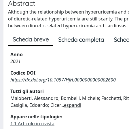
Abstract
Although the relationship between hyperuricemia and c
of diuretic-related hyperuricemia are still scanty. The 
between diuretic-related hyperuricemia and cardiovasc
Scheda breve
Scheda completa
Sched
Anno
2021
Codice DOI
https://dx.doi.org/10.1097/HJH.0000000000002600
Tutti gli autori
Maloberti, Alessandro; Bombelli, Michele; Facchetti, Ri
Casiglia, Edoardo; Cicer
...
espandi
Appare nelle tipologie:
1.1 Articolo in rivista