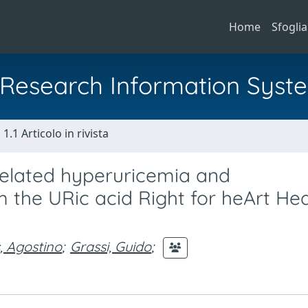
Home
Sfoglia
al Research Information Syst
1.1 Articolo in rivista
related hyperuricemia and
m the URic acid Right for heArt Hea
s, Agostino
;
Grassi, Guido
;