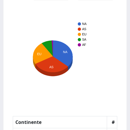
NA
AS
EU
SA
AF
NA
EU
AS
Continente
#