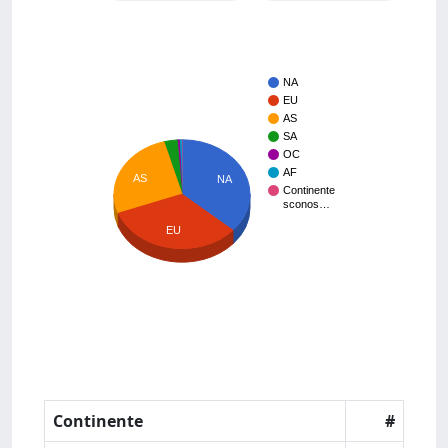
NA
EU
AS
SA
OC
AF
AS
NA
Continente
sconos…
EU
Continente
#