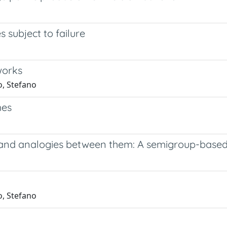
 subject to failure
works
o, Stefano
mes
 and analogies between them: A semigroup-base
o, Stefano