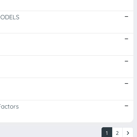
MODELS
Factors
1
2