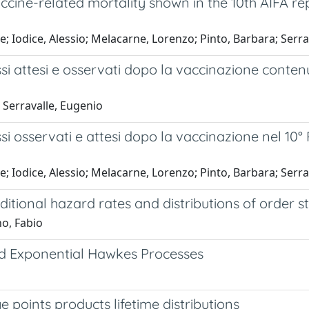
cine-related mortality shown in the 10th AIFA re
e; Iodice, Alessio; Melacarne, Lorenzo; Pinto, Barbara; Serr
ssi attesi e osservati dopo la vaccinazione conte
; Serravalle, Eugenio
ssi osservati e attesi dopo la vaccinazione nel 10
e; Iodice, Alessio; Melacarne, Lorenzo; Pinto, Barbara; Serr
itional hazard rates and distributions of order sta
no, Fabio
d Exponential Hawkes Processes
e points products lifetime distributions