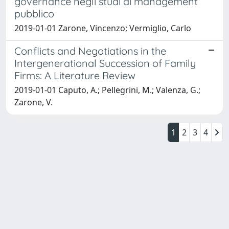
governance negli studi di management
pubblico
2019-01-01 Zarone, Vincenzo; Vermiglio, Carlo
Conflicts and Negotiations in the
Intergenerational Succession of Family
Firms: A Literature Review
2019-01-01 Caputo, A.; Pellegrini, M.; Valenza, G.;
Zarone, V.
1
2
3
4
Powered by
IRIS
-
about IRIS
-