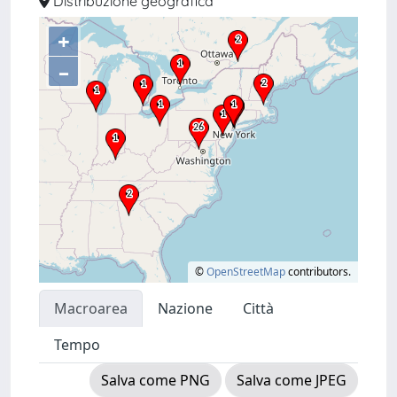
Distribuzione geografica
+
–
©
OpenStreetMap
contributors.
Macroarea
Nazione
Città
Tempo
Salva come PNG
Salva come JPEG