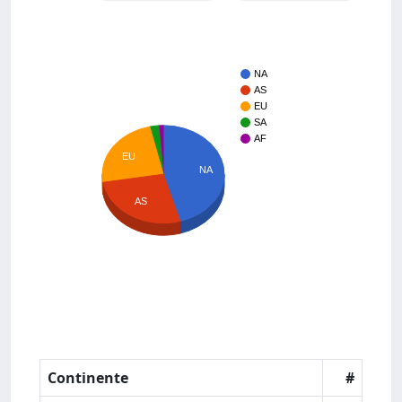
NA
AS
EU
SA
AF
EU
NA
AS
Continente
#