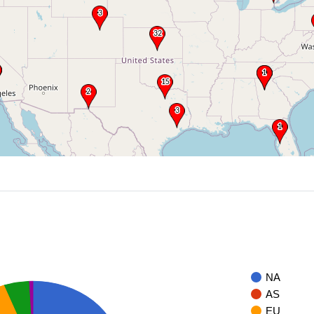
NA
AS
EU