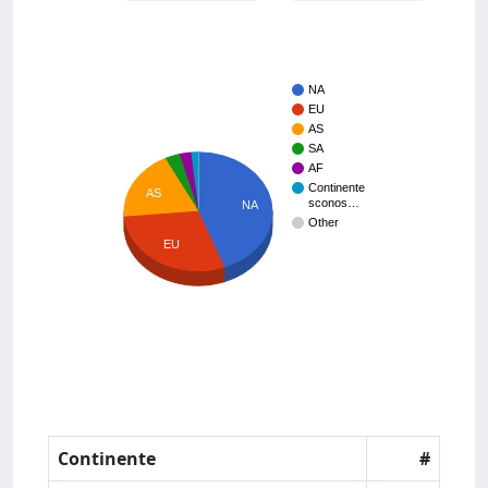
NA
EU
AS
SA
AF
Continente
AS
sconos…
NA
Other
EU
Continente
#