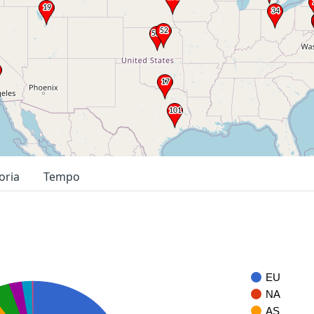
oria
Tempo
EU
NA
AS