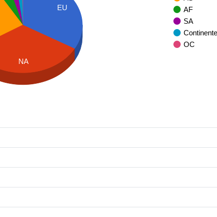
EU
AF
SA
Continent
OC
NA