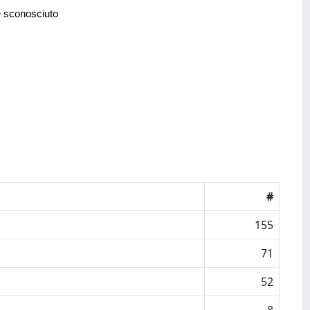
e sconosciuto
#
155
71
52