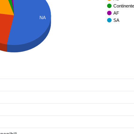
Continent
AF
NA
SA