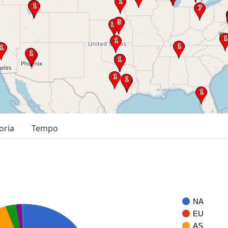
oria
Tempo
NA
EU
AS