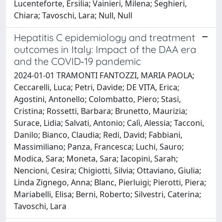
Lucenteforte, Ersilia; Vainieri, Milena; Seghieri,
Chiara; Tavoschi, Lara; Null, Null
Hepatitis C epidemiology and treatment
outcomes in Italy: Impact of the DAA era
and the COVID‐19 pandemic
2024-01-01 TRAMONTI FANTOZZI, MARIA PAOLA;
Ceccarelli, Luca; Petri, Davide; DE VITA, Erica;
Agostini, Antonello; Colombatto, Piero; Stasi,
Cristina; Rossetti, Barbara; Brunetto, Maurizia;
Surace, Lidia; Salvati, Antonio; Calì, Alessia; Tacconi,
Danilo; Bianco, Claudia; Redi, David; Fabbiani,
Massimiliano; Panza, Francesca; Luchi, Sauro;
Modica, Sara; Moneta, Sara; Iacopini, Sarah;
Nencioni, Cesira; Chigiotti, Silvia; Ottaviano, Giulia;
Linda Zignego, Anna; Blanc, Pierluigi; Pierotti, Piera;
Mariabelli, Elisa; Berni, Roberto; Silvestri, Caterina;
Tavoschi, Lara