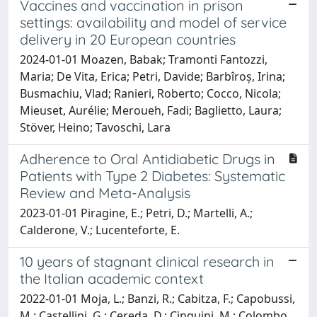
Vaccines and vaccination in prison
settings: availability and model of service
delivery in 20 European countries
2024-01-01 Moazen, Babak; Tramonti Fantozzi,
Maria; De Vita, Erica; Petri, Davide; Barbîroș, Irina;
Busmachiu, Vlad; Ranieri, Roberto; Cocco, Nicola;
Mieuset, Aurélie; Meroueh, Fadi; Baglietto, Laura;
Stöver, Heino; Tavoschi, Lara
Adherence to Oral Antidiabetic Drugs in
Patients with Type 2 Diabetes: Systematic
Review and Meta-Analysis
2023-01-01 Piragine, E.; Petri, D.; Martelli, A.;
Calderone, V.; Lucenteforte, E.
10 years of stagnant clinical research in
the Italian academic context
2022-01-01 Moja, L.; Banzi, R.; Cabitza, F.; Capobussi,
M.; Castellini, G.; Cereda, D.; Cinquini, M.; Colombo,