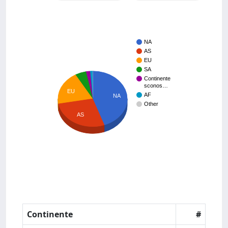
NA
AS
EU
SA
Continente
sconos…
EU
AF
NA
Other
AS
Continente
#