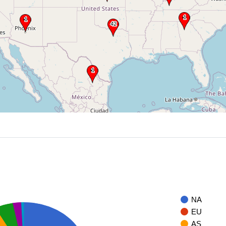
NA
EU
AS