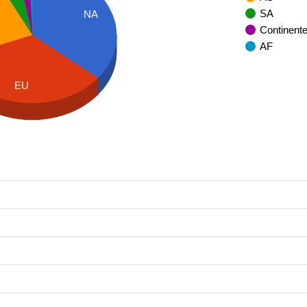
SA
NA
Continent
AF
EU