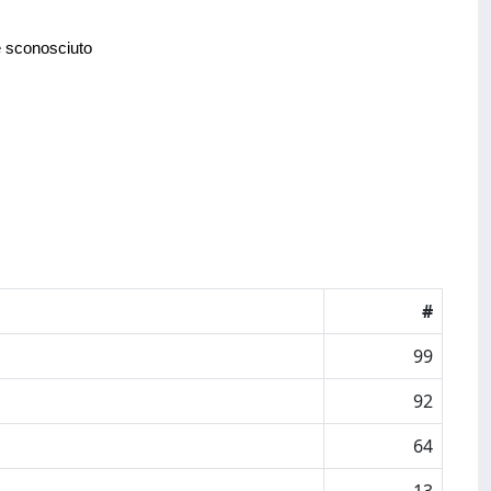
e sconosciuto
#
99
92
64